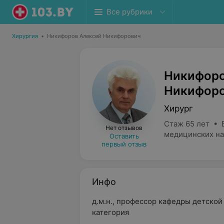
Все рубрики
Хирургия
•
Никифоров Алексей Никифорович
Никифоро
Никифор
Хирург
Стаж 65 лет • 
Нет отзывов
медицинских на
Оставить
первый отзыв
Инфо
д.м.н., профессор кафедры детско
категория