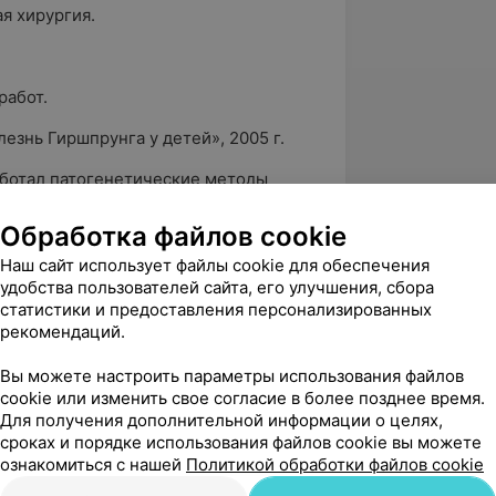
я хирургия.
работ.
езнь Гиршпрунга у детей», 2005 г.
ботал патогенетические методы
ия болезни Гиршпрунга и
 детском возрасте, позволившие
Обработка файлов cookie
ационные осложнения и добиться
Наш сайт использует файлы cookie для обеспечения
льтатов.
удобства пользователей сайта, его улучшения, сбора
статистики и предоставления персонализированных
тологии в Беларуси. Разработал
рекомендаций.
ики и оперативного лечения болезни
в развития в детском возрасте,
Вы можете настроить параметры использования файлов
ые послеоперационные осложнения и
cookie или изменить свое согласие в более позднее время.
ных результатов. Усилиями Алексея
Для получения дополнительной информации о целях,
ного главного детского хирурга
сроках и порядке использования файлов cookie вы можете
кие хирургические отделения
ознакомиться с нашей
Политикой обработки файлов cookie
стической лапараскопической