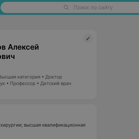
Поиск по сайту
в Алексей
ович
Высшая категория • Доктор
ук • Профессор • Детский врач
й хирургии; высшая квалификационная