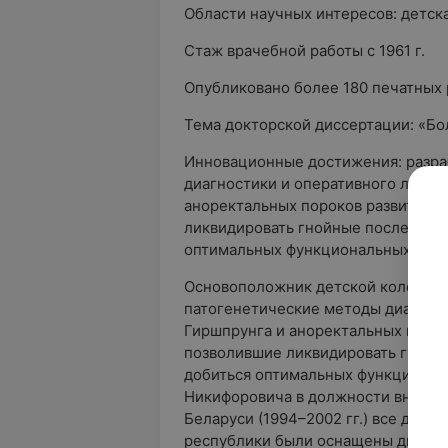
Области научных интересов: детска
Стаж врачебной работы с 1961 г.
Опубликовано более 180 печатных 
Тема докторской диссертации: «Бол
Инновационные достижения: разра
диагностики и оперативного лечен
аноректальных пороков развития в
ликвидировать гнойные послеопер
оптимальных функциональных резу
Основоположник детской колопрок
патогенетические методы диагност
Гиршпрунга и аноректальных пороко
позволившие ликвидировать гнойн
добиться оптимальных функциональ
Никифоровича в должности внештат
Беларуси (1994–2002 гг.) все детс
республики были оснащены диагно