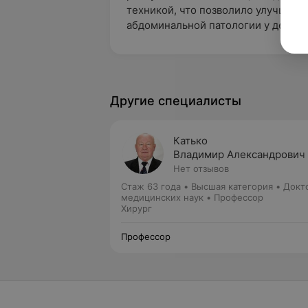
техникой, что позволило улучшить
абдоминальной патологии у детей.
Другие специалисты
Катько
Владимир Александрович
Нет отзывов
Стаж 63 года
•
Высшая категория
•
Докт
медицинских наук • Профессор
Хирург
Профессор