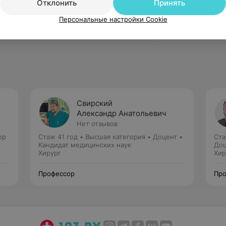
Отклонить
Принять
 результаты лечения острой
Персональные настройки Cookie
Свирский
Александр Анатольевич
Нет отзывов
ор
Стаж 41 год
•
Высшая категория
•
Доцент •
Ста
Кандидат медицинских наук
Доц
Хирург
Хир
Профессор
Про