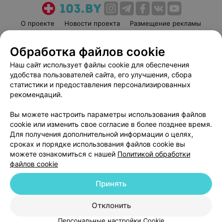
О проекте
Новости проекта
Размещение рекламы
Медицинский маркетинг
Публичный договор
Обработка файлов cookie
Пользовательское соглашение
Способы оплаты
Наш сайт использует файлы cookie для обеспечения
Вакансии
Партнеры
удобства пользователей сайта, его улучшения, сбора
Написать руководителю 103.by
статистики и предоставления персонализированных
Написать в поддержку
рекомендаций.
Персональные настройки cookie
Вы можете настроить параметры использования файлов
Обработка персональных данных
cookie или изменить свое согласие в более позднее время.
Для получения дополнительной информации о целях,
сроках и порядке использования файлов cookie вы
можете ознакомиться с нашей
Политикой обработки
файлов cookie
Принять
© 2026 ООО «Артокс Лаб», УНП 191700409
| 220012, Республика Беларусь,
г. Минск, улица Толбухина, 2, пом. 16 | help@103.by
Отклонить
Служба поддержки
+375 291212755
Персональные настройки Cookie