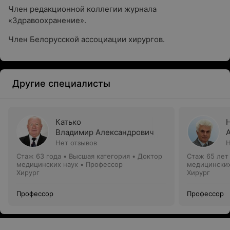
Член редакционной коллегии журнала
«Здравоохранение».
Член Белорусской ассоциации хирургов.
Другие специалисты
Катько
Владимир Александрович
Нет отзывов
Н
Стаж 63 года
•
Высшая категория
•
Доктор
Стаж 65 лет
медицинских наук • Профессор
медицинских
Хирург
Хирург
Профессор
Профессор