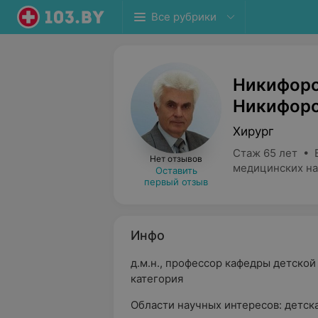
Все рубрики
Никифоро
Никифор
Хирург
Стаж 65 лет • 
Нет отзывов
медицинских на
Оставить
первый отзыв
Инфо
д.м.н., профессор кафедры детско
категория
Области научных интересов: детска