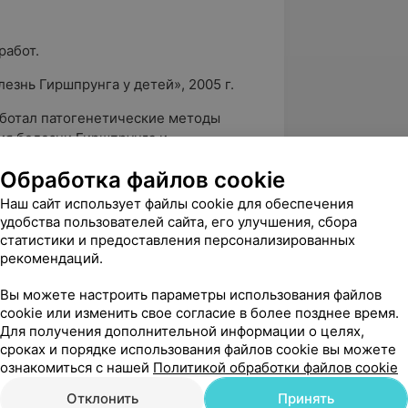
работ.
езнь Гиршпрунга у детей», 2005 г.
ботал патогенетические методы
ия болезни Гиршпрунга и
 детском возрасте, позволившие
Обработка файлов cookie
ационные осложнения и добиться
льтатов.
Наш сайт использует файлы cookie для обеспечения
удобства пользователей сайта, его улучшения, сбора
тологии в Беларуси. Разработал
статистики и предоставления персонализированных
ики и оперативного лечения болезни
рекомендаций.
в развития в детском возрасте,
ые послеоперационные осложнения и
Вы можете настроить параметры использования файлов
ных результатов. Усилиями Алексея
cookie или изменить свое согласие в более позднее время.
Для получения дополнительной информации о целях,
ного главного детского хирурга
сроках и порядке использования файлов cookie вы можете
кие хирургические отделения
ознакомиться с нашей
Политикой обработки файлов cookie
стической лапараскопической
 результаты лечения острой
Отклонить
Принять