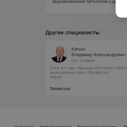
абдоминальной патологии у детей.
Другие специалисты
Катько
Владимир Александрович
Нет отзывов
Стаж 63 года
•
Высшая категория
•
Докт
медицинских наук • Профессор
Хирург
Профессор
О проекте
Новости проекта
Размещение рекламы
М