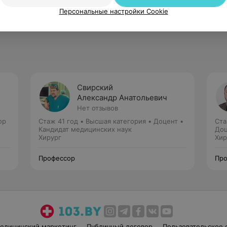
Персональные настройки Cookie
Свирский
Александр Анатольевич
Нет отзывов
ор
Стаж 41 год
•
Высшая категория
•
Доцент •
Ста
Кандидат медицинских наук
Доц
Хирург
Хир
Профессор
Про
едицинский маркетинг
Публичный договор
Пользовательское 