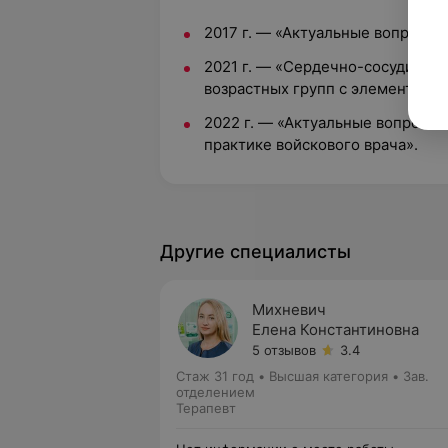
2017 г. — «Актуальные вопросы 
2021 г. — «Сердечно-сосудистые
возрастных групп с элементами
2022 г. — «Актуальные вопросы 
практике войскового врача».
Другие специалисты
Михневич
Елена Константиновна
5 отзывов
3.4
Стаж 31 год
•
Высшая категория
•
Зав.
отделением
Терапевт