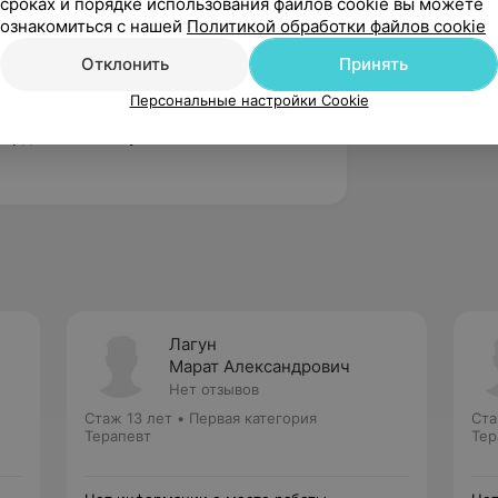
сроках и порядке использования файлов cookie вы можете
ознакомиться с нашей
Политикой обработки файлов cookie
внутренних болезней».
Отклонить
Принять
 заболевания у пациентов разных
 функциональной диагностики».
Персональные настройки Cookie
кардиологии и пульмонологии в
Лагун
Марат Александрович
Нет отзывов
Стаж 13 лет
•
Первая категория
Ста
Терапевт
Тер