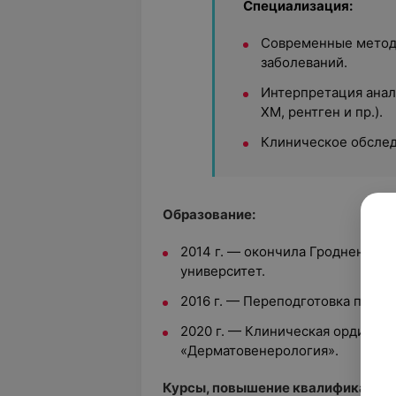
Специализация:
Современные метод
заболеваний.
Интерпретация анали
ХМ, рентген и пр.).
Клиническое обслед
Образование:
2014 г. — окончила Гродненски
университет.
2016 г. — Переподготовка по с
2020 г. — Клиническая ординату
«Дерматовенерология».
Курсы, повышение квалификации