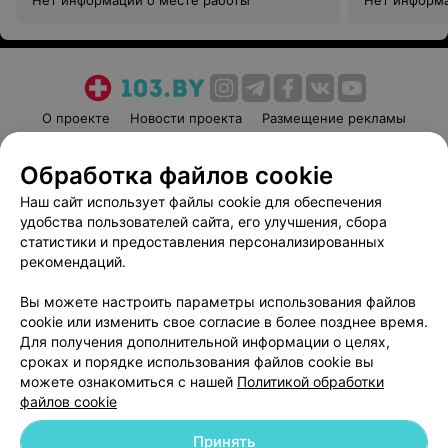
Нет информации о месте работы
Нет информа
О проекте
Новости проекта
Размещение рекламы
Медицинский маркетинг
Публичный договор
Обработка файлов cookie
Пользовательское соглашение
Способы оплаты
Наш сайт использует файлы cookie для обеспечения
Вакансии
Партнеры
удобства пользователей сайта, его улучшения, сбора
Написать руководителю 103.by
статистики и предоставления персонализированных
Написать в поддержку
рекомендаций.
Персональные настройки cookie
Вы можете настроить параметры использования файлов
Обработка персональных данных
cookie или изменить свое согласие в более позднее время.
Для получения дополнительной информации о целях,
сроках и порядке использования файлов cookie вы
можете ознакомиться с нашей
Политикой обработки
файлов cookie
Принять