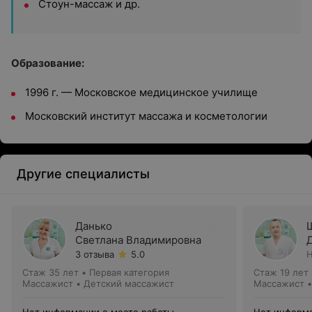
Стоун-массаж и др.
Образование:
1996 г. — Московское медицинское училище
Московский институт массажа и косметологии
Другие специалисты
Данько
Светлана Владимировна
3 отзыва
5.0
Н
Стаж 35 лет
•
Первая категория
Стаж 19 лет
Массажист • Детский массажист
Массажист •