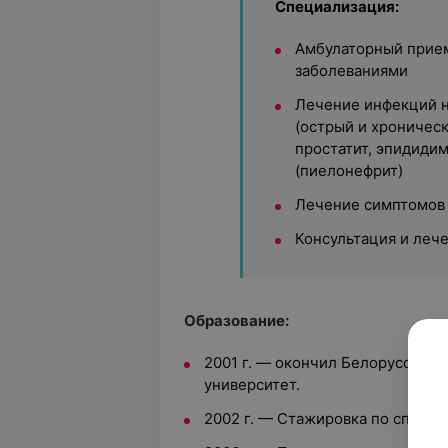
Специализация:
Амбулаторный прием
заболеваниями
Лечение инфекций 
(острый и хроническ
простатит, эпидидим
(пиелонефрит)
Лечение симптомов
Консультация и леч
Образование:
2001 г. — окончил Белорусский
университет.
2002 г. — Стажировка по специ