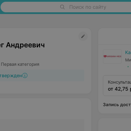
Поиск по сайту
ег Андреевич
Ка
Ми
 Первая категория
твержден
Консульта
от 42,75 
квалифика
Запись дост