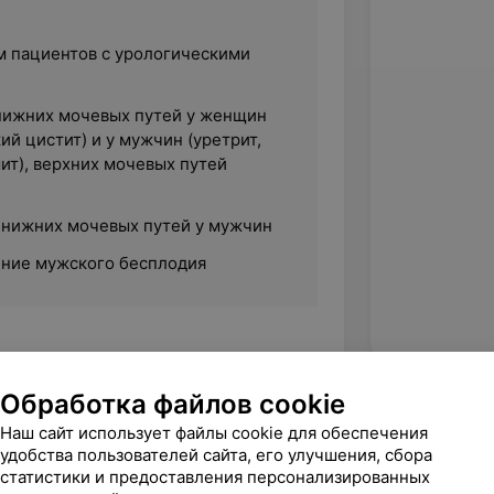
 пациентов с урологическими
нижних мочевых путей у женщин
ий цистит) и у мужчин (уретрит,
ит), верхних мочевых путей
 нижних мочевых путей у мужчин
ение мужского бесплодия
Обработка файлов cookie
 государственный медицинский
Наш сайт использует файлы cookie для обеспечения
удобства пользователей сайта, его улучшения, сбора
альности «врач-уронефролог».
статистики и предоставления персонализированных