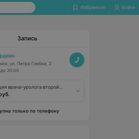
Избранное
Войти
Запись
рдиан
нск, ул. Петра Глебки, 2
до 20:00
ция врача-уролога второй
руб.
ционной категории
упна только по телефону