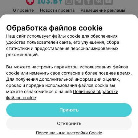
О проекте
Новости проекта
Размещение рекламы
Медицинский маркетинг
Публичный договор
Обработка файлов cookie
Пользовательское соглашение
Способы оплаты
Наш сайт использует файлы cookie для обеспечения
Вакансии
Партнеры
удобства пользователей сайта, его улучшения, сбора
Написать руководителю 103.by
статистики и предоставления персонализированных
Написать в поддержку
рекомендаций.
Персональные настройки cookie
Вы можете настроить параметры использования файлов
Обработка персональных данных
cookie или изменить свое согласие в более позднее время.
Для получения дополнительной информации о целях,
сроках и порядке использования файлов cookie вы
можете ознакомиться с нашей
Политикой обработки
файлов cookie
Принять
© 2026 ООО «Артокс Лаб», УНП 191700409
| 220012, Республика Беларусь,
г. Минск, улица Толбухина, 2, пом. 16 | help@103.by
Отклонить
Служба поддержки
+375 291212755
Персональные настройки Cookie