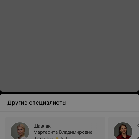
Другие специалисты
Шавлак
Маргарита Владимировна
6 отзывов
5.0
3