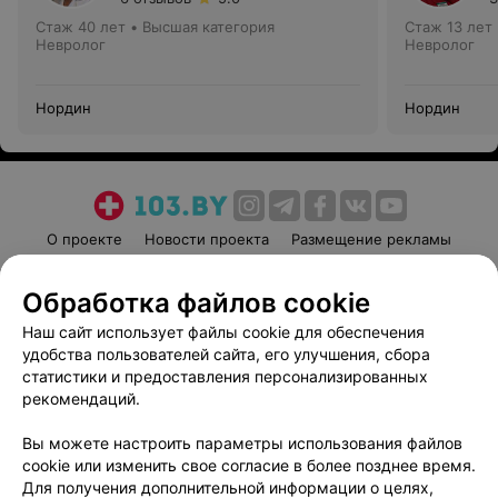
Стаж 40 лет
•
Высшая категория
Стаж 13 лет
Невролог
Невролог
Нордин
Нордин
О проекте
Новости проекта
Размещение рекламы
Медицинский маркетинг
Публичный договор
Обработка файлов cookie
Пользовательское соглашение
Способы оплаты
Наш сайт использует файлы cookie для обеспечения
Вакансии
Партнеры
удобства пользователей сайта, его улучшения, сбора
Написать руководителю 103.by
статистики и предоставления персонализированных
Написать в поддержку
рекомендаций.
Персональные настройки cookie
Вы можете настроить параметры использования файлов
Обработка персональных данных
cookie или изменить свое согласие в более позднее время.
Для получения дополнительной информации о целях,