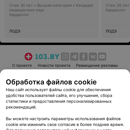
Стаж 30 лет
•
Высшая категория
•
Кандидат
Стаж 28 лет
медицинских наук
Кардиолог
Кардиолог
ЛОДЭ
ЛОДЭ
О проекте
Новости проекта
Размещение рекламы
Медицинский маркетинг
Публичный договор
Обработка файлов cookie
Пользовательское соглашение
Способы оплаты
Наш сайт использует файлы cookie для обеспечения
Вакансии
Партнеры
удобства пользователей сайта, его улучшения, сбора
Написать руководителю 103.by
статистики и предоставления персонализированных
Написать в поддержку
рекомендаций.
Персональные настройки cookie
Вы можете настроить параметры использования файлов
Обработка персональных данных
cookie или изменить свое согласие в более позднее время.