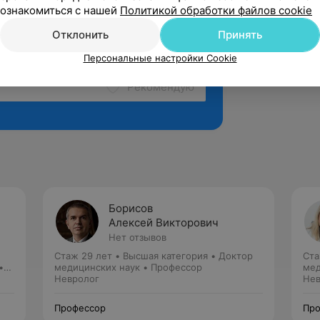
ознакомиться с нашей
Политикой обработки файлов cookie
Отклонить
Принять
Персональные настройки Cookie
Рекомендую
Борисов
Алексей Викторович
Нет отзывов
Стаж 29 лет
•
Высшая категория
•
Доктор
Ста
•
медицинских наук • Профессор
мед
Невролог
Нев
Профессор
Про