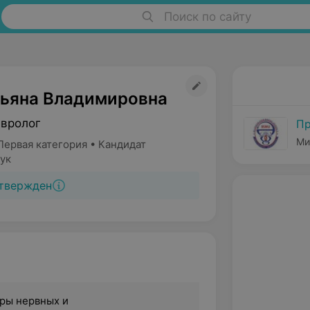
Поиск по сайту
тьяна Владимировна
евролог
Пр
Ми
Первая категория • Кандидат
ук
твержден
дры нервных и