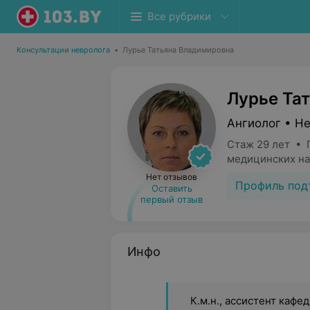
Все рубрики
Консультации невролога
•
Лурье Татьяна Владимировна
Лурье Та
Ангиолог • Н
Стаж 29 лет • 
медицинских на
Нет отзывов
Профиль под
Оставить
первый отзыв
Инфо
К.м.н., ассистент кафе