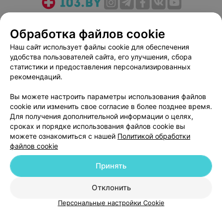
О проекте
Новости проекта
Размещение рекламы
Обработка файлов cookie
Медицинский маркетинг
Публичный договор
Пользовательское соглашение
Способы оплаты
Наш сайт использует файлы cookie для обеспечения
удобства пользователей сайта, его улучшения, сбора
Вакансии
Партнеры
статистики и предоставления персонализированных
Написать руководителю 103.by
рекомендаций.
Написать в поддержку
Вы можете настроить параметры использования файлов
Персональные настройки cookie
cookie или изменить свое согласие в более позднее время.
Обработка персональных данных
Для получения дополнительной информации о целях,
сроках и порядке использования файлов cookie вы
можете ознакомиться с нашей
Политикой обработки
файлов cookie
Принять
© 2026 ООО «Артокс Лаб», УНП 191700409
| 220012, Республика Беларусь,
Отклонить
г. Минск, улица Толбухина, 2, пом. 16 | help@103.by
Персональные настройки Cookie
Служба поддержки
+375 291212755