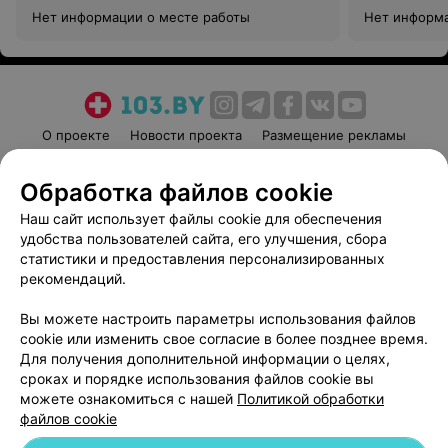
Нет информации о месте работы
Нет информа
О проекте
Новости проекта
Размещение рекламы
Медицинский маркетинг
Публичный договор
Обработка файлов cookie
Пользовательское соглашение
Способы оплаты
Наш сайт использует файлы cookie для обеспечения
Вакансии
Партнеры
удобства пользователей сайта, его улучшения, сбора
Написать руководителю 103.by
статистики и предоставления персонализированных
Написать в поддержку
рекомендаций.
Персональные настройки cookie
Вы можете настроить параметры использования файлов
Обработка персональных данных
cookie или изменить свое согласие в более позднее время.
Для получения дополнительной информации о целях,
сроках и порядке использования файлов cookie вы
можете ознакомиться с нашей
Политикой обработки
файлов cookie