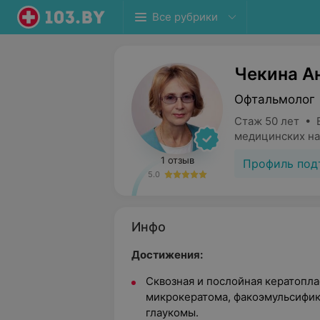
Все рубрики
Чекина А
Офтальмолог
Стаж 50 лет • 
медицинских на
1 отзыв
Профиль под
5.0
Инфо
Достижения:
Сквозная и послойная кератопла
микрокератома, факоэмульсифик
глаукомы.