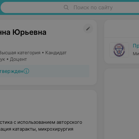
Поиск по сайту
нна Юрьевна
Пр
Высшая категория • Кандидат
Ми
ук • Доцент
твержден
стика с использованием авторского
ация катаракты, микрохирургия