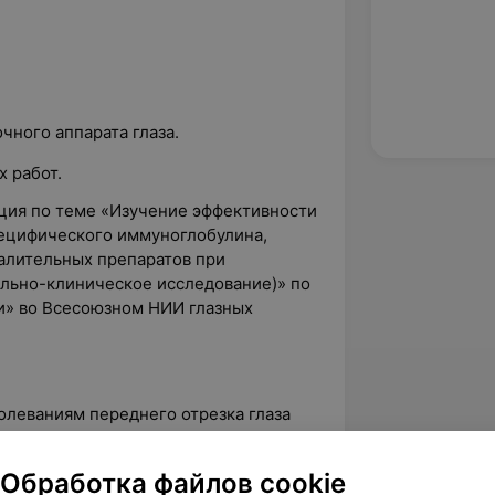
чного аппарата глаза.
 работ.
ация по теме «Изучение эффективности
ецифического иммуноглобулина,
алительных препаратов при
льно-клиническое исследование)» по
и» во Всесоюзном НИИ глазных
олеваниям переднего отрезка глаза
щества офтальмологов.
Обработка файлов cookie