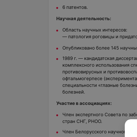
6 патентов.
Научная деятельность:
Область научных интересов:
— патология роговицы и придато
Опубликовано более 145 научных
1989 г. — кандидатская диссерт
комплексного использования сп
противовирусных и противовосп
офтальмогерпесе
(эксперимента
специальности «глазные болезн
болезней.
Участие в ассоциациях:
Член экспертного Совета по заб
стран СНГ, РНОО.
Член Белорусского научного об