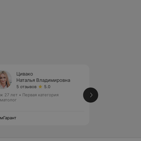
Цивако
Гагар
Наталья Владимировна
Глеб 
5 отзывов
5.0
Нет от
ж 27 лет
•
Первая категория
Стаж 12 лет
•
Перв
матолог
Стоматолог • Детс
Стоматолог-ортоп
мГарант
СтомГарант