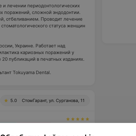
е и лечении периодонтологических
ых поражений, сложной эндодонтии.
й, отбеливанием. Проводит лечение
 стоматологического статуса женщин
ссии, Украине. Работает над
илактика кариозных поражений у
20 публикаций в печатных изданиях.
тант Tokuyama Dental.
5.0
СтомГарант, ул. Сурганова, 11
вержден
Рекомендую
 семьи было семейных стоматологов, и 