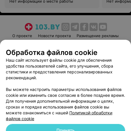
Нет информации о месте работы
Нет информа
О проекте
Новости проекта
Размещение рекламы
Медицинский маркетинг
Публичный договор
Обработка файлов cookie
Пользовательское соглашение
Способы оплаты
Наш сайт использует файлы cookie для обеспечения
Вакансии
Партнеры
удобства пользователей сайта, его улучшения, сбора
Написать руководителю 103.by
статистики и предоставления персонализированных
Написать в поддержку
рекомендаций.
Персональные настройки cookie
Вы можете настроить параметры использования файлов
Обработка персональных данных
cookie или изменить свое согласие в более позднее время.
Для получения дополнительной информации о целях,
сроках и порядке использования файлов cookie вы
можете ознакомиться с нашей
Политикой обработки
файлов cookie
Принять