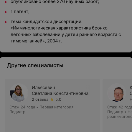
опубликовано более 276 научных работ;
1 патент;
тема кандидатской диссертации:
«Иммунологическая характеристика бронхо-
легочных заболеваний у детей раннего возраста с
тимомегалией», 2004 г.
Другие специалисты
Ильясевич
Светлана Константиновна
2 отзыва
5.0
Н
Стаж 24 года
•
Первая категория
Стаж 42 год
Педиатр
Педиатр • Н
реаниматол