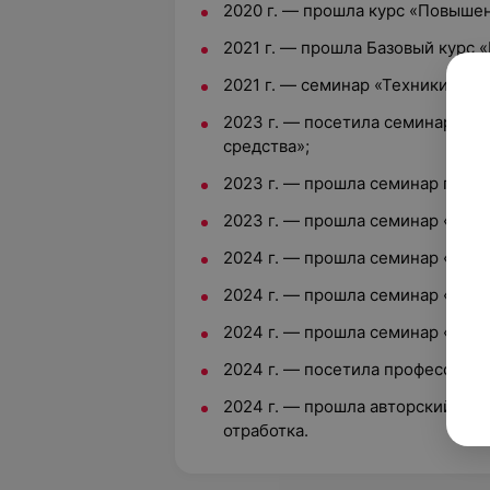
2020 г. — прошла курс «Повыше
2021 г. — прошла Базовый курс «
2021 г. — семинар «Техники Бал
2023 г. — посетила семинар «Кр
средства»;
2023 г. — прошла семинар по те
2023 г. — прошла семинар «Шат
2024 г. — прошла семинар «Tefia
2024 г. — прошла семинар «Знак
2024 г. — прошла семинар «Concep
2024 г. — посетила профессиона
2024 г. — прошла авторский к
отработка.