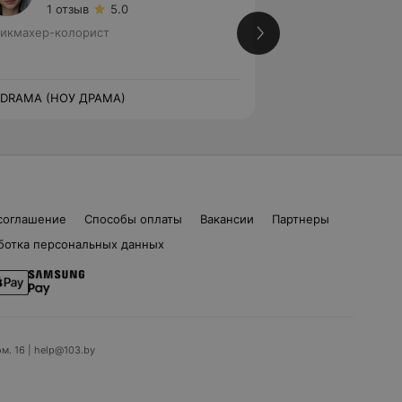
1 отзыв
5.0
3 отзы
икмахер-колорист
Стаж 17 лет
•
5-й 
Парикмахер
 DRAMA (НОУ ДРАМА)
NO DRAMA (НОУ Д
соглашение
Способы оплаты
Вакансии
Партнеры
ботка персональных данных
ом. 16 | help@103.by