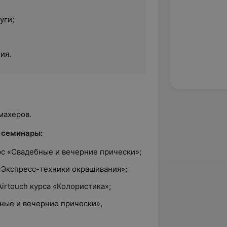
уги;
ия.
махеров.
 семинары:
рс «Свадебные и вечерние прически»;
«Экспресс-техники окрашивания»;
irtouch курса «Колористика»;
ные и вечерние прически»,