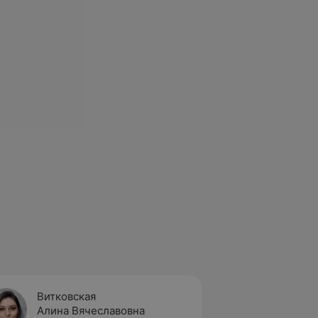
Витковская
Волче
Алина Вячеславовна
Илона