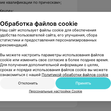
ние квалификации по прическам»;
Keune»;
аяж»;
Обработка файлов cookie
асители Kapous и Studio технические
Наш сайт использует файлы cookie для обеспечения
удобства пользователей сайта, его улучшения, сбора
статистики и предоставления персонализированных
ме «Sensetion»;
рекомендаций.
уш»;
Вы можете настроить параметры использования файлов
»;
cookie или изменить свое согласие в более позднее время.
Для получения дополнительной информации о целях,
омство с брендом Oyster»;
сроках и порядке использования файлов cookie вы можете
ознакомиться с нашей
Политикой обработки файлов cookie
t / Infinity»;
Отклонить
Принять
льный Forum Pro Hair-2024;
Персональные настройки Cookie
урс «БЛОНДФОРМА»: Demo день+