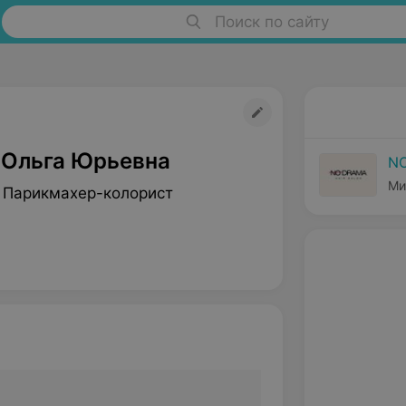
Поиск по сайту
 Ольга Юрьевна
N
Ми
 Парикмахер-колорист