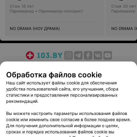
Стаж 18 лет
Стаж 20 лет
Парикмахер • Парикмахер-колорист
Парикмахер 
NO DRAMA (НОУ ДРАМА)
NO DRAMA (
О проекте
Новости проекта
Размещение рекламы
Обработка файлов cookie
Медицинский маркетинг
Публичный договор
Пользовательское соглашение
Способы оплаты
Наш сайт использует файлы cookie для обеспечения
удобства пользователей сайта, его улучшения, сбора
Вакансии
Партнеры
статистики и предоставления персонализированных
Написать руководителю 103.by
рекомендаций.
Написать в поддержку
Вы можете настроить параметры использования файлов
Персональные настройки cookie
cookie или изменить свое согласие в более позднее время.
Обработка персональных данных
Для получения дополнительной информации о целях,
сроках и порядке использования файлов cookie вы