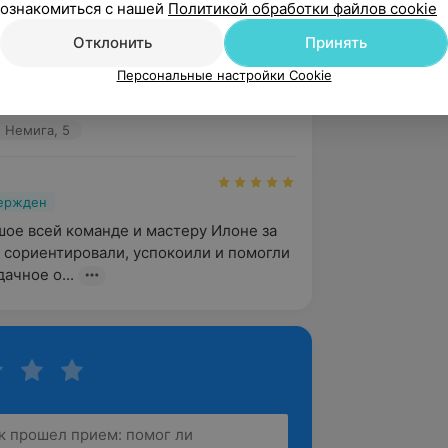
ознакомиться с нашей
Политикой обработки файлов cookie
вержден
Рекомендую
Отклонить
Принять
н, шикарное окрашивание! Спасибо 
Персональные настройки Cookie
 за старание над моим новым имиджем 
ьна
 Немига, 5
вержден
ое всей команде и мастеру Илоне за 
о сориентировали, успокоили и помогли 
ачное о...