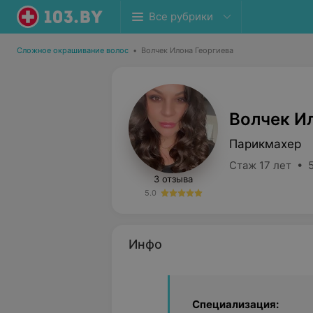
Все рубрики
Сложное окрашивание волос
•
Волчек Илона Георгиева
Волчек И
Парикмахер
Стаж 17 лет • 5
3 отзыва
5.0
Инфо
Специализация: