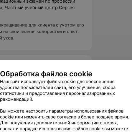
фикационный экзамен по профессии
а», Частный учебный центр Сергея
крашивание для клиента с учетом его
м на свои знания колористки и опыт.
 уход.
5.0
NO DRAMA, ул. Немига, 5
Обработка файлов cookie
Наш сайт использует файлы cookie для обеспечения
удобства пользователей сайта, его улучшения, сбора
вержден
Рекомендую
статистики и предоставления персонализированных
приятное послевкусие :)

рекомендаций.
 Илоны, чувствуется , что 
своего дела! Смешала 5 тонов,...
Вы можете настроить параметры использования файлов
cookie или изменить свое согласие в более позднее время.
 Немига, 5
Для получения дополнительной информации о целях,
сроках и порядке использования файлов cookie вы можете