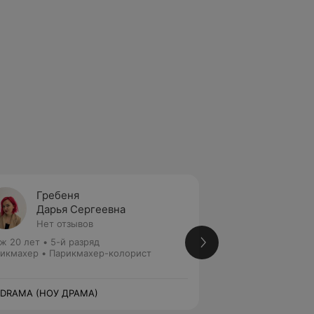
Гребеня
Янкев
Дарья Сергеевна
Анжел
Нет отзывов
Нет от
ж 20 лет
•
5-й разряд
Стаж 6 лет
икмахер • Парикмахер-колорист
Парикмахер • Пар
Администратор
 DRAMA (НОУ ДРАМА)
NO DRAMA (НОУ Д