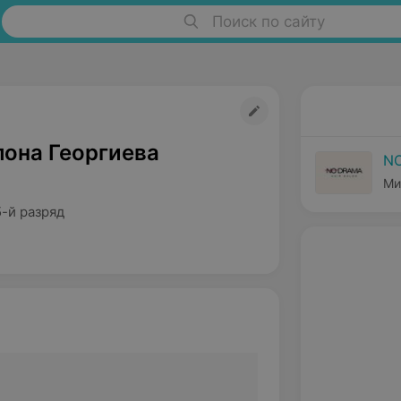
Поиск по сайту
лона Георгиева
N
Ми
-й разряд