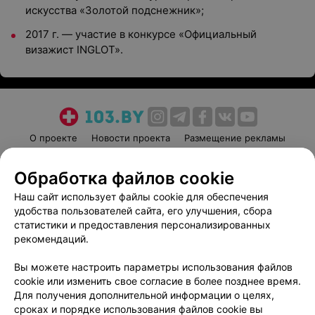
искусства «Золотой подснежник»;
2017 г. — участие в конкурсе «Официальный
визажист INGLOT».
О проекте
Новости проекта
Размещение рекламы
Медицинский маркетинг
Публичный договор
Обработка файлов cookie
Пользовательское соглашение
Способы оплаты
Наш сайт использует файлы cookie для обеспечения
Вакансии
Партнеры
удобства пользователей сайта, его улучшения, сбора
Написать руководителю 103.by
статистики и предоставления персонализированных
Написать в поддержку
рекомендаций.
Персональные настройки cookie
Вы можете настроить параметры использования файлов
Обработка персональных данных
cookie или изменить свое согласие в более позднее время.
Для получения дополнительной информации о целях,
сроках и порядке использования файлов cookie вы