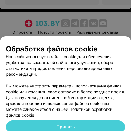
О проекте
Новости проекта
Размещение рекламы
Медицинский маркетинг
Публичный договор
Обработка файлов cookie
Пользовательское соглашение
Способы оплаты
Наш сайт использует файлы cookie для обеспечения
Вакансии
Партнеры
удобства пользователей сайта, его улучшения, сбора
Написать руководителю 103.by
статистики и предоставления персонализированных
Написать в поддержку
рекомендаций.
Персональные настройки cookie
Вы можете настроить параметры использования файлов
Обработка персональных данных
cookie или изменить свое согласие в более позднее время.
Для получения дополнительной информации о целях,
сроках и порядке использования файлов cookie вы
можете ознакомиться с нашей
Политикой обработки
файлов cookie
Принять
© 2026 ООО «Артокс Лаб», УНП 191700409
| 220012, Республика Беларусь,