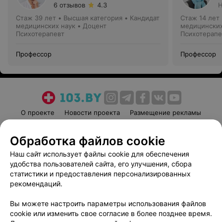
6 отзывов
4.3
Н
Стаж 39 лет
•
Высшая категория
•
Кандидат
Стаж 14 лет
медицинских наук • Доцент
медицинских
Психотерапевт
Психотерапе
Профессор
Профессор
О проекте
Новости проекта
Размещение рекламы
Медицинский маркетинг
Публичный договор
Обработка файлов cookie
Пользовательское соглашение
Способы оплаты
Наш сайт использует файлы cookie для обеспечения
Вакансии
Партнеры
удобства пользователей сайта, его улучшения, сбора
Написать руководителю 103.by
статистики и предоставления персонализированных
Написать в поддержку
рекомендаций.
Персональные настройки cookie
Вы можете настроить параметры использования файлов
Обработка персональных данных
cookie или изменить свое согласие в более позднее время.