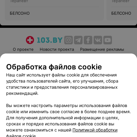
Терапевт
Терапевт
БЕЛСОНО
БЕЛСОНО
О проекте
Новости проекта
Размещение рекламы
Медицинский маркетинг
Публичный договор
Обработка файлов cookie
Пользовательское соглашение
Способы оплаты
Наш сайт использует файлы cookie для обеспечения
Вакансии
Партнеры
удобства пользователей сайта, его улучшения, сбора
Написать руководителю 103.by
статистики и предоставления персонализированных
Написать в поддержку
рекомендаций.
Персональные настройки cookie
Вы можете настроить параметры использования файлов
Обработка персональных данных
cookie или изменить свое согласие в более позднее время.
Для получения дополнительной информации о целях,
сроках и порядке использования файлов cookie вы
можете ознакомиться с нашей
Политикой обработки
файлов cookie