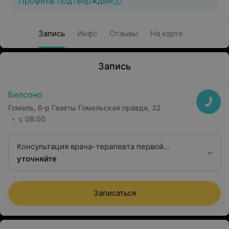
Профиль подтвержден
Запись
Инфо
Отзывы
На карте
Запись
Белсоно
Гомель, б-р Газеты Гомельская правда, 32
с 08:00
Консультация врача-терапевта первой
квалификационной категории
уточняйте
Записаться