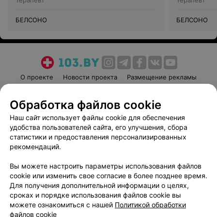
Терапевт
Терапевт
БЕЛСОНО
БЕЛСОНО
О проекте
Новости проекта
Размещение рекламы
Медицинский маркетинг
Публичный договор
Обработка файлов cookie
Пользовательское соглашение
Способы оплаты
Наш сайт использует файлы cookie для обеспечения
Вакансии
Партнеры
удобства пользователей сайта, его улучшения, сбора
Написать руководителю 103.by
статистики и предоставления персонализированных
Написать в поддержку
рекомендаций.
Персональные настройки cookie
Вы можете настроить параметры использования файлов
Обработка персональных данных
cookie или изменить свое согласие в более позднее время.
Для получения дополнительной информации о целях,
сроках и порядке использования файлов cookie вы
можете ознакомиться с нашей
Политикой обработки
файлов cookie