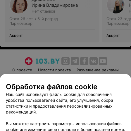
Ирина Владимировна
Нет отзывов
Н
Стаж 26 лет
•
6-й разряд
Стаж 23 год
Парикмахер
Парикмахер
Акцент
Акцент
О проекте
Новости проекта
Размещение рекламы
Медицинский маркетинг
Публичный договор
Обработка файлов cookie
Пользовательское соглашение
Способы оплаты
Наш сайт использует файлы cookie для обеспечения
Вакансии
Партнеры
удобства пользователей сайта, его улучшения, сбора
Написать руководителю 103.by
статистики и предоставления персонализированных
Написать в поддержку
рекомендаций.
Персональные настройки cookie
Вы можете настроить параметры использования файлов
Обработка персональных данных
cookie или изменить свое согласие в более позднее время.