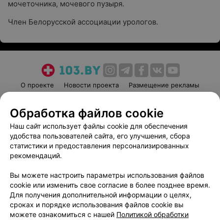
мочеточника, мочевого пузыря.
Член Белорусской ассоциации урологов.
О проекте
Новости проекта
Размещение рекламы
Медицинский маркетинг
Публичный договор
Обработка файлов cookie
Пользовательское соглашение
Способы оплаты
Наш сайт использует файлы cookie для обеспечения
Вакансии
Партнеры
удобства пользователей сайта, его улучшения, сбора
Написать руководителю 103.by
статистики и предоставления персонализированных
Написать в поддержку
рекомендаций.
Персональные настройки cookie
Вы можете настроить параметры использования файлов
Обработка персональных данных
cookie или изменить свое согласие в более позднее время.
Для получения дополнительной информации о целях,
сроках и порядке использования файлов cookie вы
можете ознакомиться с нашей
Политикой обработки