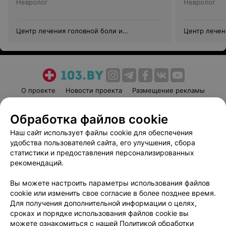
Невролог
Невролог
Центр лечения головной боли и
Центр лечен
головокружения
головокруж
О проекте
Новости проекта
Размещение рекламы
Медицинский маркетинг
Публичный договор
Обработка файлов cookie
Пользовательское соглашение
Способы оплаты
Наш сайт использует файлы cookie для обеспечения
Вакансии
Партнеры
удобства пользователей сайта, его улучшения, сбора
Написать руководителю 103.by
статистики и предоставления персонализированных
Написать в поддержку
рекомендаций.
Персональные настройки cookie
Вы можете настроить параметры использования файлов
Обработка персональных данных
cookie или изменить свое согласие в более позднее время.
Для получения дополнительной информации о целях,
сроках и порядке использования файлов cookie вы
можете ознакомиться с нашей
Политикой обработки