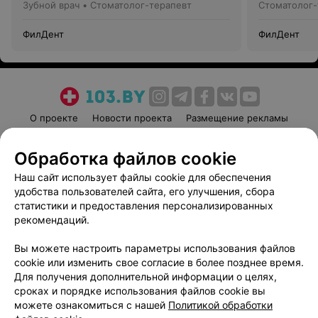
Зубной врач • Стоматолог-терапевт
Стоматолог-
ФилДент
ФилДент
О проекте
Новости проекта
Размещение рекламы
Медицинский маркетинг
Публичный договор
Обработка файлов cookie
Пользовательское соглашение
Способы оплаты
Наш сайт использует файлы cookie для обеспечения
Вакансии
Партнеры
удобства пользователей сайта, его улучшения, сбора
Написать руководителю 103.by
статистики и предоставления персонализированных
Написать в поддержку
рекомендаций.
Персональные настройки cookie
Вы можете настроить параметры использования файлов
Обработка персональных данных
cookie или изменить свое согласие в более позднее время.
Для получения дополнительной информации о целях,
сроках и порядке использования файлов cookie вы
можете ознакомиться с нашей
Политикой обработки