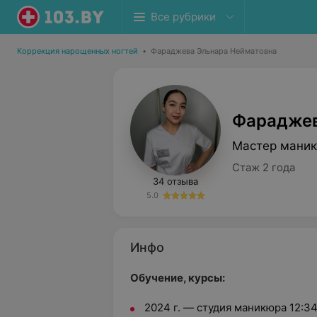
Все рубрики
Коррекция нарощенных ногтей
•
Фараджева Эльнара Нейматовна
Фараджев
Мастер мани
Стаж 2 года
34 отзыва
5.0
Инфо
Обучение, курсы:
2024 г. — студия маникюра 12:34