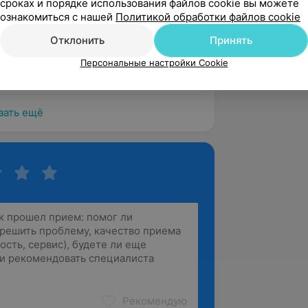
сроках и порядке использования файлов cookie вы можете
ознакомиться с нашей
Политикой обработки файлов cookie
аз остался доволен быстрой и 
Отклонить
Принять
работой мастера и вежливым 
 клиенту
Персональные настройки Cookie
 Ложинская, 22
Источник Yclients
зать ещё
Рекомендую