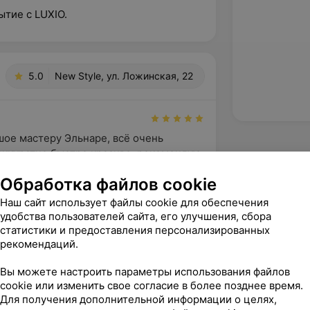
ытие с LUXIO.
5.0
New Style, ул. Ложинская, 22
ое мастеру Эльнаре, всё очень 
аккуратно,быстро,красиво, рекомендую, 
ернусь!
Обработка файлов cookie
 Ложинская, 22
Источник Yclients
Наш сайт использует файлы cookie для обеспечения
удобства пользователей сайта, его улучшения, сбора
статистики и предоставления персонализированных
рекомендаций.
ный и внимательный мастер. 
Вы можете настроить параметры использования файлов
 Ложинская, 22
Источник Yclients
cookie или изменить свое согласие в более позднее время.
Для получения дополнительной информации о целях,