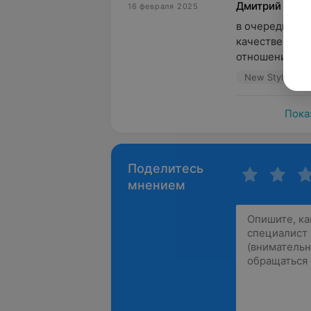
Дмитрий
16 февраля 2025
в очередной р
качественной 
отношением к
New Style, ул.
Пока
Поделитесь
мнением