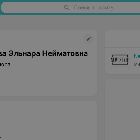
Поиск по сайту
а Эльнара Нейматовна
Ne
кюра
Ми
.