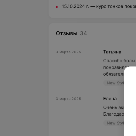
15.10.2024 г. — курс тонкое покр
Отзывы
34
Татьяна
3 марта 2025
Спасибо больш
понравилось, 
обязательно в
New Style, ул.
Елена
3 марта 2025
Очень аккурат
Благодарю!
New Style, ул.