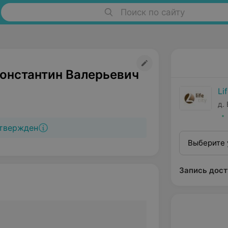
Поиск по сайту
Константин Валерьевич
Li
д.
твержден
Выберите 
Запись дост