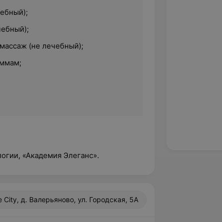
ебный);
чебный);
массаж (не лечебный);
аммам;
огии, «Академия Элеганс».
fe City, д. Валерьяново, ул. Городская, 5А