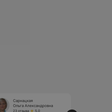
Сарнацкая
Литви
Ольга Александровна
Снежа
23 отзыва
5.0
6 отзы