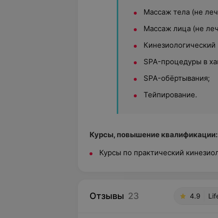
Массаж тела (не леч
Массаж лица (не ле
Кинезиологический 
SPA-процедуры в х
SPA-обёртывания;
Тейпирование.
Курсы, повышение квалификации:
Курсы по практический кинезиол
Отзывы
23
4.9
Li