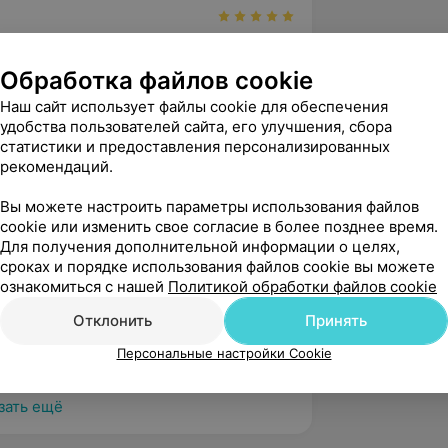
Обработка файлов cookie
алерьяново, ул. Городская, 5А
nts
Наш сайт использует файлы cookie для обеспечения
удобства пользователей сайта, его улучшения, сбора
а Аркадьевна
статистики и предоставления персонализированных
рекомендаций.
фессионально!
алерьяново, ул. Городская, 5А
Вы можете настроить параметры использования файлов
nts
cookie или изменить свое согласие в более позднее время.
Для получения дополнительной информации о целях,
сроках и порядке использования файлов cookie вы можете
ознакомиться с нашей
Политикой обработки файлов cookie
Отклонить
Принять
алерьяново, ул. Городская, 5А
Персональные настройки Cookie
nts
зать ещё