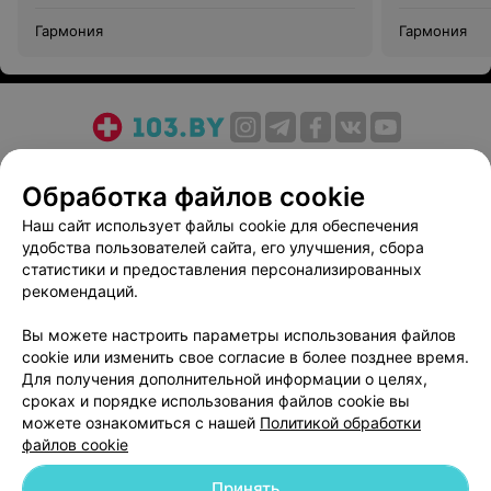
Гармония
Гармония
О проекте
Новости проекта
Размещение рекламы
Обработка файлов cookie
Медицинский маркетинг
Публичный договор
Пользовательское соглашение
Способы оплаты
Наш сайт использует файлы cookie для обеспечения
удобства пользователей сайта, его улучшения, сбора
Вакансии
Партнеры
статистики и предоставления персонализированных
Написать руководителю 103.by
рекомендаций.
Написать в поддержку
Вы можете настроить параметры использования файлов
Персональные настройки cookie
cookie или изменить свое согласие в более позднее время.
Обработка персональных данных
Для получения дополнительной информации о целях,
сроках и порядке использования файлов cookie вы
можете ознакомиться с нашей
Политикой обработки
файлов cookie
Принять