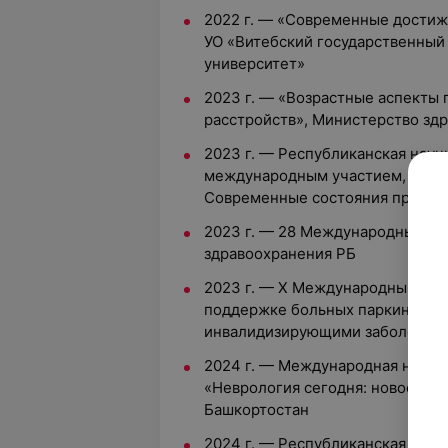
2022 г. — «Современные достиж
УО «Витебский государственны
университет»
2023 г. — «Возрастные аспекты 
расстройств», Министерство зд
2023 г. — Республиканская нау
международным участием, «Двиг
Современные состояния пробле
2023 г. — 28 Международный м
здравоохранения РБ
2023 г. — Х Международный нев
поддержке больных паркинсони
инвалидизирующими заболевани
2024 г. — Международная научн
«Неврология сегодня: новости в
Башкортостан
2024 г. — Республиканская нау