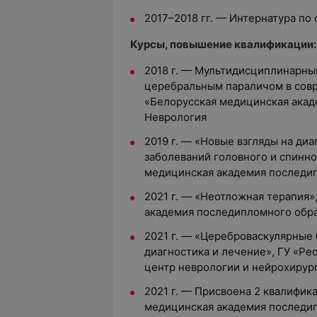
2017–2018 гг. — Интернатура по
Курсы, повышение квалификации:
2018 г. — Мультидисциплинарны
церебральным параличом в совр
«Белорусская медицинская акад
Неврология
2019 г. — «Новые взгляды на ди
заболеваний головного и спинно
медицинская академия последи
2021 г. — «Неотложная терапия»
академия последипломного обр
2021 г. — «Цереброваскулярные 
диагностика и лечение», ГУ «Р
центр неврологии и нейрохирур
2021 г. — Присвоена 2 квалифик
медицинская академия последи