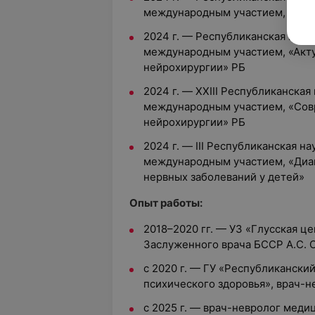
международным участием, «Нов
2024 г. — Республиканская нау
международным участием, «Акт
нейрохирургии» РБ
2024 г. — XXIII Республиканска
международным участием, «Сов
нейрохирургии» РБ
2024 г. — III Республиканская 
международным участием, «Диа
нервных заболеваний у детей»
Опыт работы:
2018–2020 гг. — УЗ «Глусская ц
Заслуженного врача БССР А.С. 
с 2020 г. — ГУ «Республикански
психического здоровья», врач-н
с 2025 г. — врач-невролог меди