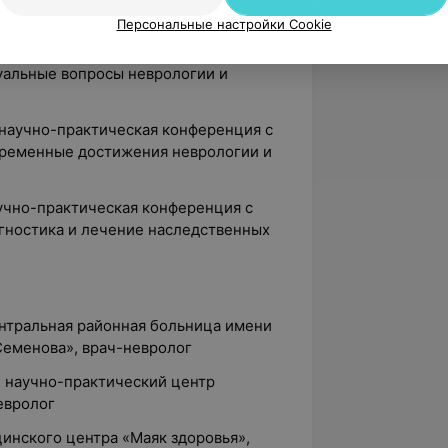
ейшие достижения нейронаук» РБ
Персональные настройки Cookie
чно-практическая конференция с
уальные вопросы неврологии и
я научно-практическая конференция с
ременные достижения неврологии и
научно-практическая конференция с
гностика и лечение наследственных
ентральная районная больница имени
Семенова», врач-невролог
й научно-практический центр
евролог
цинского центра «Маяк здоровья»,