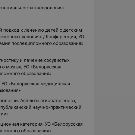
 специальности «неврология»
й подход к лечению детей с детским
еменных условиях / Конференция, УО
емия последипломного образования»,
агностику и лечение сосудистых
го мозга», УО «Белорусская
пломного образования»
, УО «Белорусская медицинская
азования»
болезни. Аспекты этиопатогенеза,
еспубликанский научно-практический
гии»
ационная категория, УО «Белорусская
пломного образования»