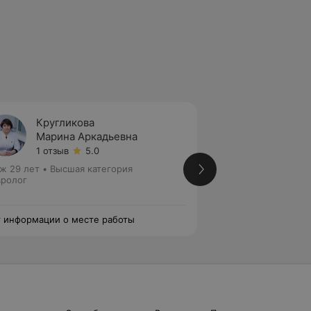
Кругликова
Добру
Марина Аркадьевна
Ольга
1 отзыв
5.0
Нет от
ж 29 лет
•
Высшая категория
Стаж 4 года
•
Высш
ролог
медицинских наук
Анестезиолог • Не
 информации о месте работы
Нет информации о