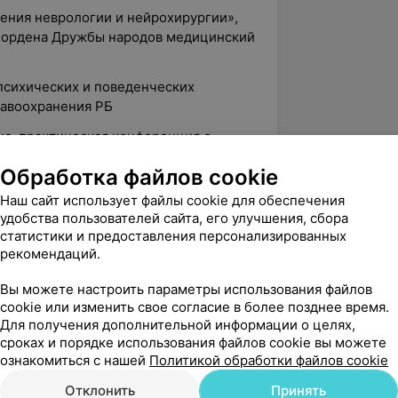
ения неврологии и нейрохирургии»,
й ордена Дружбы народов медицинский
психических и поведенческих
равоохранения РБ
чно-практическая конференция с
ательные расстройства.
Обработка файлов cookie
мы» РБ, неврология
Наш сайт использует файлы cookie для обеспечения
едицинский форум, Министерство
удобства пользователей сайта, его улучшения, сбора
статистики и предоставления персонализированных
рекомендаций.
рологический форум, РОО «Центр по
змом и др. экстрапирамидными
Вы можете настроить параметры использования файлов
ями», Республики Башкортостан
cookie или изменить свое согласие в более позднее время.
Для получения дополнительной информации о целях,
о-практическая конференция,
сроках и порядке использования файлов cookie вы можете
 Росии и в мире 2024» Республики
ознакомиться с нашей
Политикой обработки файлов cookie
Отклонить
Принять
чно-практическая конференция с