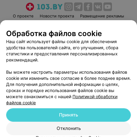
О проекте
Новости проекта
Размещение рекламы
Медицинский маркетинг
Публичный договор
Обработка файлов cookie
Пользовательское соглашение
Способы оплаты
Наш сайт использует файлы cookie для обеспечения
Вакансии
Партнеры
удобства пользователей сайта, его улучшения, сбора
Написать руководителю 103.by
статистики и предоставления персонализированных
Написать в поддержку
рекомендаций.
Персональные настройки cookie
Вы можете настроить параметры использования файлов
Обработка персональных данных
cookie или изменить свое согласие в более позднее время.
Для получения дополнительной информации о целях,
сроках и порядке использования файлов cookie вы
можете ознакомиться с нашей
Политикой обработки
файлов cookie
Принять
© 2026 ООО «Артокс Лаб», УНП 191700409
| 220012, Республика Беларусь,
г. Минск, улица Толбухина, 2, пом. 16 | help@103.by
Отклонить
Служба поддержки
+375 291212755