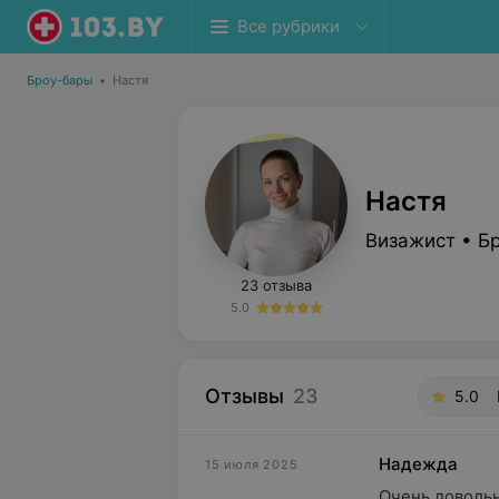
Все рубрики
Броу-бары
•
Настя
Настя
Визажист • Б
23 отзыва
5.0
Отзывы
23
5.0
Надежда
15 июля 2025
Очень довольн