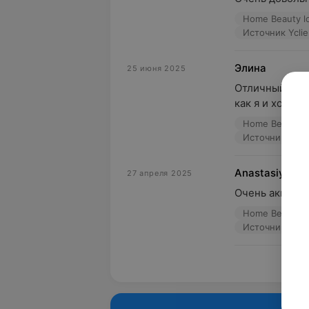
Home Beauty l
Источник Yclie
Элина
25 июня 2025
Отличный маст
как я и хотела.
Home Beauty l
Источник Yclie
Anastasiya
27 апреля 2025
Очень аккурат
Home Beauty l
Источник Yclie
Пока