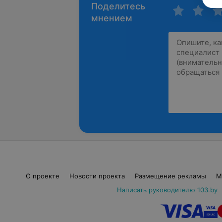
Поделитесь
мнением
О проекте
Новости проекта
Размещение рекламы
М
Написать руководителю 103.by