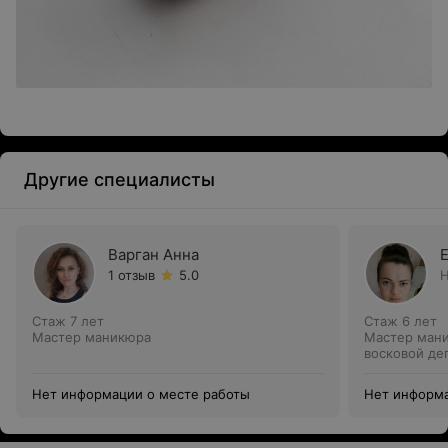
Другие специалисты
Варган Анна
1 отзыв
5.0
Н
Стаж 7 лет
Стаж 6 лет
Мастер маникюра
Мастер мани
восковой де
Мастер пед
Нет информации о месте работы
Нет информа