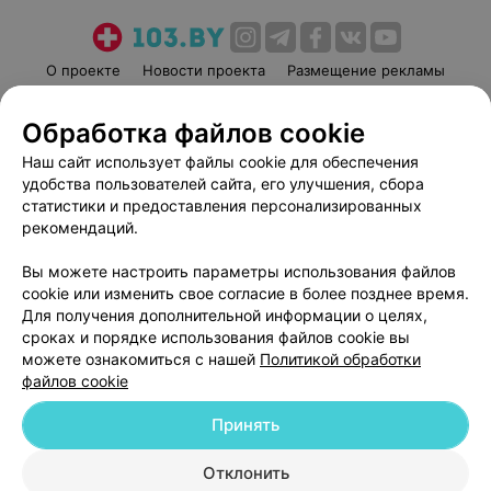
О проекте
Новости проекта
Размещение рекламы
Медицинский маркетинг
Публичный договор
Обработка файлов cookie
Пользовательское соглашение
Способы оплаты
Наш сайт использует файлы cookie для обеспечения
Вакансии
Партнеры
удобства пользователей сайта, его улучшения, сбора
Написать руководителю 103.by
статистики и предоставления персонализированных
Написать в поддержку
рекомендаций.
Персональные настройки cookie
Вы можете настроить параметры использования файлов
Обработка персональных данных
cookie или изменить свое согласие в более позднее время.
Для получения дополнительной информации о целях,
сроках и порядке использования файлов cookie вы
можете ознакомиться с нашей
Политикой обработки
файлов cookie
Принять
© 2026 ООО «Артокс Лаб», УНП 191700409
| 220012, Республика Беларусь,
г. Минск, улица Толбухина, 2, пом. 16 | help@103.by
Отклонить