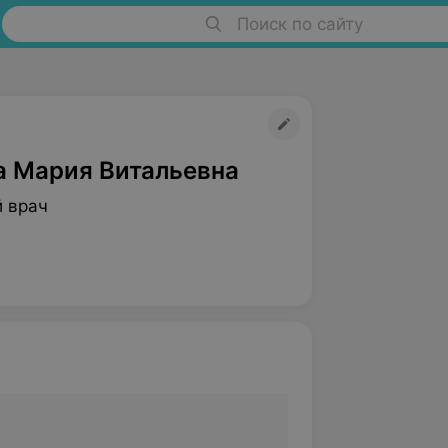
Поиск по сайту
а Мария Витальевна
 врач