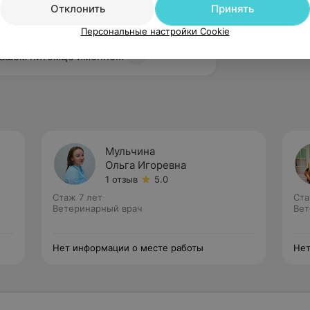
Базылевского
Отклонить
Принять
м Вас за такой теплый и подробный 
Персональные настройки Cookie
м очень приятно знать, что Вы доверили 
Вашем питомце именно...
Мульчина
Ольга Игоревна
1 отзыв
5.0
Стаж 7 лет
Ста
Ветеринарный врач
Вет
Нет информации о месте работы
Нет