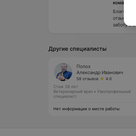
команда 
Благодари
отзыв! На
заботу о 
Другие специалисты
Полоз
Александр Иванович
58 отзывов
4.6
Стаж 28 лет
Ветеринарный врач • Узкопрофильный
специалист
Нет информации о месте работы