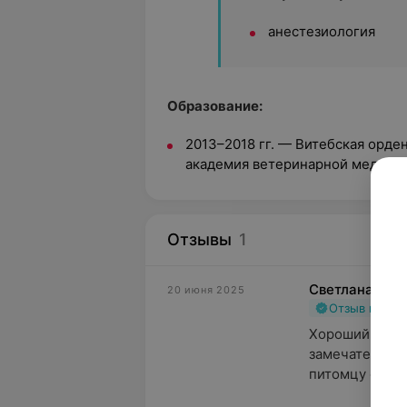
анестезиология
Образование:
2013–2018 гг. — Витебская орде
академия ветеринарной медици
Отзывы
1
Светлана
20 июня 2025
Отзыв подт
Хороший цент
замечательным
питомцу очень