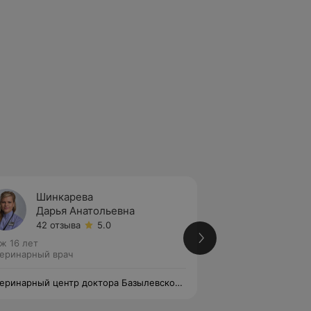
Шинкарева
Петро
Дарья Анатольевна
Борис
42 отзыва
5.0
25 отз
ж 16 лет
Стаж 18 лет
еринарный врач
Ветеринарный вра
еринарный центр доктора Базылевского
Ветеринарный цен
. Филиал «Могилев»
А.А. Филиал «Мог