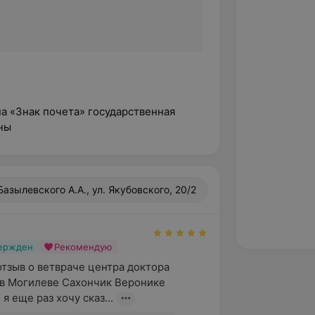
на «Знак почета» государственная
ны
азылевского А.А., ул. Якубовского, 20/2
вержден
Рекомендую
отзыв о ветвраче центра доктора 
в Могилеве Сахончик Веронике 
я еще раз хочу сказ...