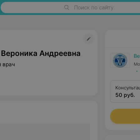
Поиск по сайту
 Вероника Андреевна
Ве
 врач
Мо
Консульта
50 руб.
медицины 