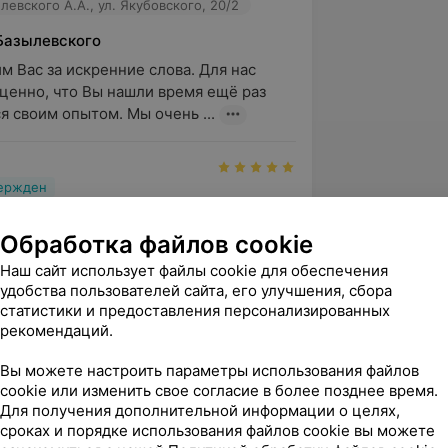
евского А.А., ул. Якубовского, 20/2
Базылевского
м Вас за искренние слова. Для нас 
ценно, что Вы нашли время ещё раз 
я своим опытом. Мы очень ...
вержден
Веронике Андреевне Сахончик за 
тавленный диагноз и назначенное 
Обработка файлов cookie
 самоеда. После ле...
Наш сайт использует файлы cookie для обеспечения
евского А.А., ул. Якубовского, 20/2
удобства пользователей сайта, его улучшения, сбора
статистики и предоставления персонализированных
Базылевского
рекомендаций.
м Вас за доверие. Нам особенно важно, 
Вы можете настроить параметры использования файлов
ременная диагностика помогла вернуть 
cookie или изменить свое согласие в более позднее время.
Вашему питомцу. Пр...
Для получения дополнительной информации о целях,
сроках и порядке использования файлов cookie вы можете