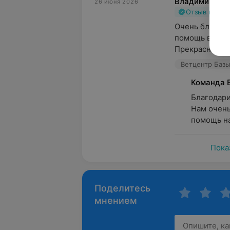
Владимир
26 июня 2026
Отзыв подт
Очень благода
помощь в лече
Прекрасный до
Ветцентр Базыл
Команда 
Благодари
Нам очень
помощь на
Пока
Поделитесь
мнением