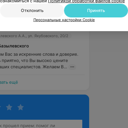
ознакомиться с нашей
Политикой обработки файлов cookie
вержден
Отклонить
Принять
рны Сахончик Веронике Андреевне., за 
Персональные настройки Cookie
нии нашего любимца семьи. 
ктор,отзывчивый че...
евского А.А., ул. Якубовского, 20/2
Базылевского
м Вас за искренние слова и доверие. 
 приятно, что Вы высоко цените 
ших специалистов. Желаем В...
зать ещё