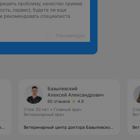
Рекомендую
Базылевский
Алексей Александрович
65 отзывов
4.9
Стаж 20 лет
•
Главный врач
Ста
Ветеринарный врач
Вет
ого
Ветеринарный центр доктора Базылевского
Вет
А.А. Филиал «Могилев»
А.А