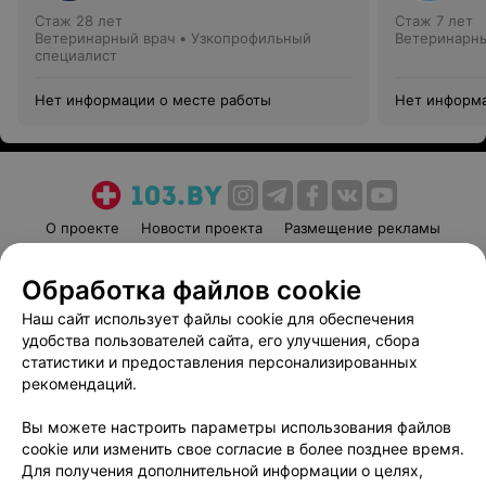
Стаж 28 лет
Стаж 7 лет
Ветеринарный врач • Узкопрофильный
Ветеринарны
специалист
Нет информации о месте работы
Нет информа
О проекте
Новости проекта
Размещение рекламы
Медицинский маркетинг
Публичный договор
Обработка файлов cookie
Пользовательское соглашение
Способы оплаты
Наш сайт использует файлы cookie для обеспечения
Вакансии
Партнеры
удобства пользователей сайта, его улучшения, сбора
Написать руководителю 103.by
статистики и предоставления персонализированных
Написать в поддержку
рекомендаций.
Персональные настройки cookie
Вы можете настроить параметры использования файлов
Обработка персональных данных
cookie или изменить свое согласие в более позднее время.
Для получения дополнительной информации о целях,