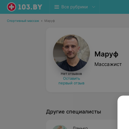
Все рубрики
Спортивный массаж
•
Маруф
Маруф
Массажист
Нет отзывов
Оставить
первый отзыв
Другие специалисты
Данько