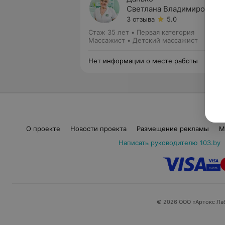
Светлана Владимировна
3 отзыва
5.0
Стаж 35 лет
•
Первая категория
Массажист • Детский массажист
Нет информации о месте работы
О проекте
Новости проекта
Размещение рекламы
М
Написать руководителю 103.by
© 2026 ООО «Артокс Ла