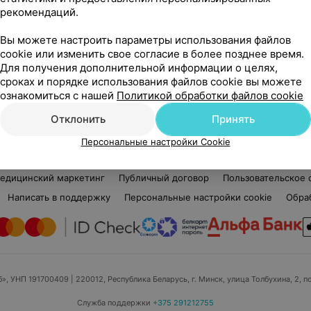
рекомендаций.
Дмитрий Викторович
Нет отзывов
Вы можете настроить параметры использования файлов
Стаж 19 лет
•
Первая категория
Ста
cookie или изменить свое согласие в более позднее время.
Массажист • Детский массажист
Мед
Для получения дополнительной информации о целях,
сроках и порядке использования файлов cookie вы можете
Нет информации о месте работы
Нет
ознакомиться с нашей
Политикой обработки файлов cookie
Отклонить
Принять
Персональные настройки Cookie
едицинский маркетинг
Публичный договор
Пользовательское 
Написать в поддержку
Персональные настройки cookie
Обра
б», УНП 191700409
| 220012, Республика Беларусь, г. Минск, улица Толбухина, 2, п
Служба поддержки
+375 291212755