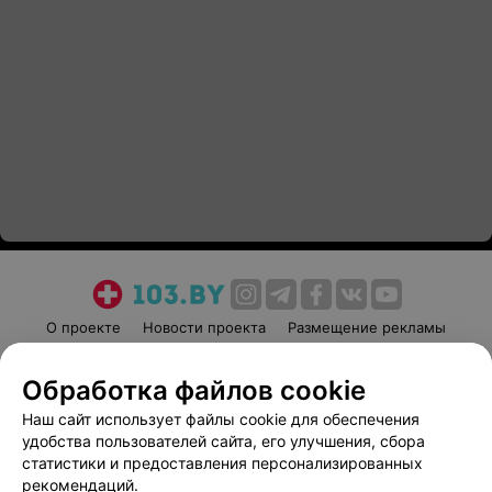
О проекте
Новости проекта
Размещение рекламы
Медицинский маркетинг
Публичный договор
Обработка файлов cookie
Пользовательское соглашение
Способы оплаты
Наш сайт использует файлы cookie для обеспечения
Вакансии
Партнеры
удобства пользователей сайта, его улучшения, сбора
Написать руководителю 103.by
статистики и предоставления персонализированных
Написать в поддержку
рекомендаций.