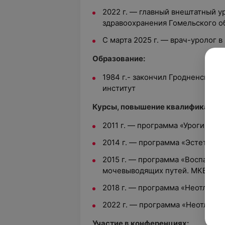
2022 г. — главный внештатный у
здравоохранения Гомельского 
С марта 2025 г. — врач-уролог 
Образование:
1984 г.- закончил Гродненский
институт
Курсы, повышение квалификации:
2011 г. — программа «Урогинеко
2014 г. — программа «Эстетичес
2015 г. — программа «Воспалите
мочевыводящих путей. МКБ.»
2018 г. — программа «Неотложн
2022 г. — программа «Неотложн
Участие в конференциях: