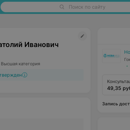
Поиск по сайту
атолий Иванович
Н
Го
 Высшая категория
твержден
Консульта
49,35 ру
квалифика
Запись дост