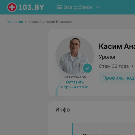
Все рубрики
Урология
•
Касим Анатолий Иванович
Касим Ан
Уролог
Стаж 32 года •
Профиль под
Нет отзывов
Оставить
первый отзыв
Инфо