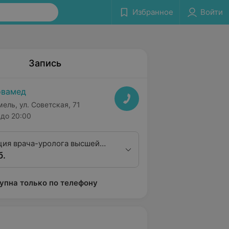
Избранное
Войти
Запись
овамед
мель, ул. Советская, 71
до 20:00
ция врача-уролога высшей
б.
ционной категории
упна только по телефону