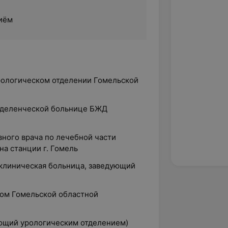
иём
урологическом отделении Гомельской
отделенческой больнице БЖД
вного врача по лечебной части
а станции г. Гомель
 клиническая больница, заведующий
чом Гомельской областной
ующий урологическим отделением)