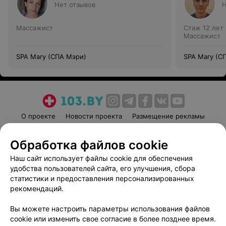
Нет отзывов
Н
Массажист
Стаж 12 лет
Массажист
SPA Mary (СПА Мэри)
SPA Mary (С
О проекте
Новости проекта
Размещение рекламы
Медицинский маркетинг
Публичный договор
Обработка файлов cookie
Пользовательское соглашение
Способы оплаты
Наш сайт использует файлы cookie для обеспечения
Вакансии
Партнеры
удобства пользователей сайта, его улучшения, сбора
Написать руководителю 103.by
статистики и предоставления персонализированных
Написать в поддержку
рекомендаций.
Персональные настройки cookie
Вы можете настроить параметры использования файлов
Обработка персональных данных
cookie или изменить свое согласие в более позднее время.