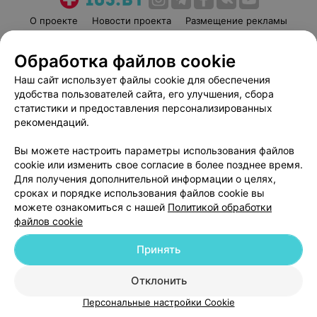
О проекте
Новости проекта
Размещение рекламы
Медицинский маркетинг
Публичный договор
Обработка файлов cookie
Пользовательское соглашение
Способы оплаты
Наш сайт использует файлы cookie для обеспечения
Вакансии
Партнеры
удобства пользователей сайта, его улучшения, сбора
Написать руководителю 103.by
статистики и предоставления персонализированных
Написать в поддержку
рекомендаций.
Персональные настройки cookie
Вы можете настроить параметры использования файлов
Обработка персональных данных
cookie или изменить свое согласие в более позднее время.
Для получения дополнительной информации о целях,
сроках и порядке использования файлов cookie вы
можете ознакомиться с нашей
Политикой обработки
файлов cookie
Принять
© 2026 ООО «Артокс Лаб», УНП 191700409
| 220012, Республика Беларусь,
г. Минск, улица Толбухина, 2, пом. 16 | help@103.by
Отклонить
Служба поддержки
+375 291212755
Персональные настройки Cookie