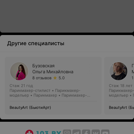
Другие специалисты
Бузовская
Ольга Михайловна
8 отзывов
5.0
1
Стаж 21 год
Стаж 18 лет
Парикмахер-стилист • Парикмахер-
Парикмахер-
модельер • Парикмахер • Парикмахер-
модельер • 
колорист
стилист
BeautyArt (БьютиАрт)
BeautyArt (Б