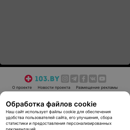
О проекте
Новости проекта
Размещение рекламы
Медицинский маркетинг
Публичный договор
Обработка файлов cookie
Пользовательское соглашение
Способы оплаты
Наш сайт использует файлы cookie для обеспечения
Вакансии
Партнеры
удобства пользователей сайта, его улучшения, сбора
Написать руководителю 103.by
статистики и предоставления персонализированных
Написать в поддержку
рекомендаций.