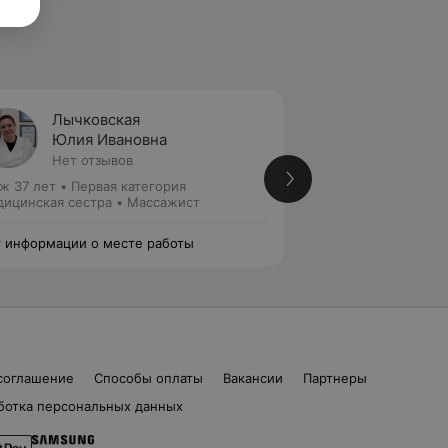
Лычковская
Белоу
Юлия Ивановна
Нет от
Нет отзывов
ж 37 лет
•
Первая категория
Стаж 8 лет
ицинская сестра • Массажист
Массажист
 информации о месте работы
Нет информации о
соглашение
Способы оплаты
Вакансии
Партнеры
ботка персональных данных