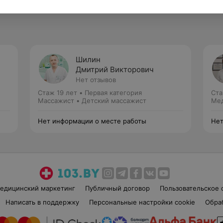
Шилин
Дмитрий Викторович
Нет отзывов
Стаж 19 лет
•
Первая категория
Ста
Массажист • Детский массажист
Мед
Нет информации о месте работы
Нет
едицинский маркетинг
Публичный договор
Пользовательское 
Написать в поддержку
Персональные настройки cookie
Обра