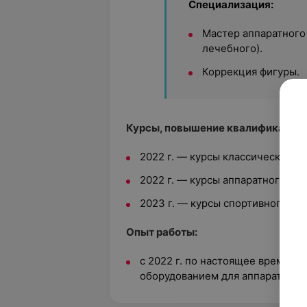
Специализация:
Мастер аппаратного
лечебного).
Коррекция фигуры.
Курсы, повышение квалификации:
2022 г. — курсы классического 
2022 г. — курсы аппаратного мас
2023 г. — курсы спортивного ма
Опыт работы:
с 2022 г. по настоящее время — 
оборудованием для аппаратного