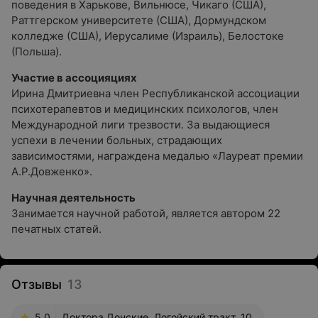
поведения в Харькове, Вильнюсе, Чикаго (США),
Раттгерском университете (США), Дормундском
колледже (США), Иерусалиме (Израиль), Белостоке
(Польша).
Участие в ассоцияциях
Ирина Дмитриевна член Республиканской ассоциации
психотерапевтов и медицинских психологов, член
Международной лиги трезвости. За выдающиеся
успехи в лечении больных, страдающих
зависимостями, награждена медалью «Лауреат премии
А.Р.Довженко».
Научная деятельность
Занимается научной работой, является автором 22
печатных статей.
Отзывы
13
5.0
Доктора Донские, Логойский тракт, 10