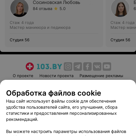
Сосиновская Любовь
84 отзыва
5.0
6
Стаж 4 года
Стаж 4 года
Мастер маникюра и педикюра
Мастер ман
Студия 56
Студия 56
О проекте
Новости проекта
Размещение рекламы
Медицинский маркетинг
Публичный договор
Обработка файлов cookie
Пользовательское соглашение
Способы оплаты
Наш сайт использует файлы cookie для обеспечения
Вакансии
Партнеры
удобства пользователей сайта, его улучшения, сбора
Написать руководителю 103.by
статистики и предоставления персонализированных
Написать в поддержку
рекомендаций.
Персональные настройки cookie
Вы можете настроить параметры использования файлов
Обработка персональных данных