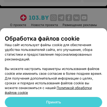
О проекте
Новости проекта
Размещение рекламы
Медицинский маркетинг
Публичный договор
Обработка файлов cookie
Пользовательское соглашение
Способы оплаты
Наш сайт использует файлы cookie для обеспечения
Вакансии
Партнеры
удобства пользователей сайта, его улучшения, сбора
Написать руководителю 103.by
статистики и предоставления персонализированных
Написать в поддержку
рекомендаций.
Персональные настройки cookie
Вы можете настроить параметры использования файлов
Обработка персональных данных
cookie или изменить свое согласие в более позднее время.
Для получения дополнительной информации о целях,
сроках и порядке использования файлов cookie вы
можете ознакомиться с нашей
Политикой обработки
файлов cookie
Принять
© 2026 ООО «Артокс Лаб», УНП 191700409
| 220012, Республика Беларусь,