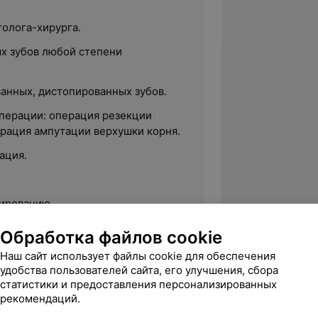
толога-хирурга.
х зубов любой степени
анных, дистопированных зубов.
перации: операция резекции
ерация ампутации верхушки корня.
ация.
зированию.
львеолярного отростка в области
Обработка файлов cookie
Наш сайт использует файлы cookie для обеспечения
, остеофитов, анатомических
удобства пользователей сайта, его улучшения, сбора
дняющих протезирование
статистики и предоставления персонализированных
рекомендаций.