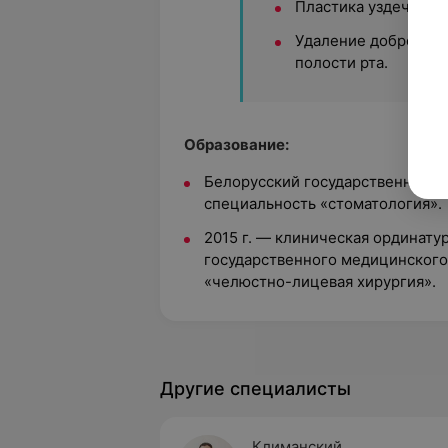
Пластика уздечки гу
Удаление доброкаче
полости рта.
Образование:
Белорусский государственный м
специальность «стоматология».
2015 г. — клиническая ординату
государственного медицинского
«челюстно-лицевая хирургия».
Другие специалисты
Климанский