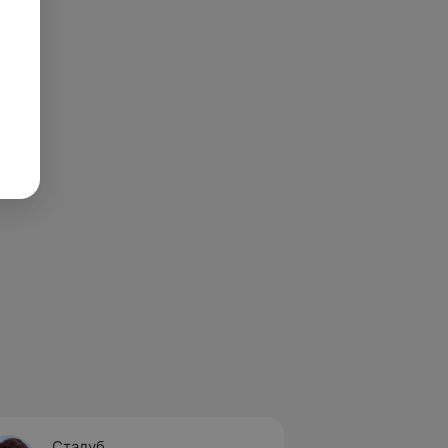
Стадуб
Капту