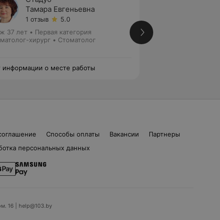
Тамара Евгеньевна
Дмитр
1 отзыв
5.0
2 отзы
ж 37 лет
•
Первая категория
Стаж 2 года
матолог-хирург • Стоматолог
Стоматолог-хирур
 информации о месте работы
Нет информации о
соглашение
Способы оплаты
Вакансии
Партнеры
ботка персональных данных
ом. 16 | help@103.by