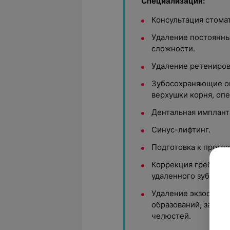
Специализация:
Консультация стома
Удаление постоянны
сложности.
Удаление ретениров
Зубосохраняющие о
верхушки корня, оп
Дентальная имплант
Синус-лифтинг.
Подготовка к проте
Коррекция гребня а
удаленного зуба.
Удаление экзостозов
образований, затру
челюстей.