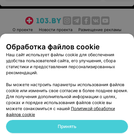
О проекте
Новости проекта
Размещение рекламы
Медицинский маркетинг
Публичный договор
Обработка файлов cookie
Пользовательское соглашение
Способы оплаты
Наш сайт использует файлы cookie для обеспечения
Вакансии
Партнеры
удобства пользователей сайта, его улучшения, сбора
Написать руководителю 103.by
статистики и предоставления персонализированных
Написать в поддержку
рекомендаций.
Персональные настройки cookie
Вы можете настроить параметры использования файлов
Обработка персональных данных
cookie или изменить свое согласие в более позднее время.
Для получения дополнительной информации о целях,
сроках и порядке использования файлов cookie вы
можете ознакомиться с нашей
Политикой обработки
файлов cookie
Принять
© 2026 ООО «Артокс Лаб», УНП 191700409
| 220012, Республика Беларусь,