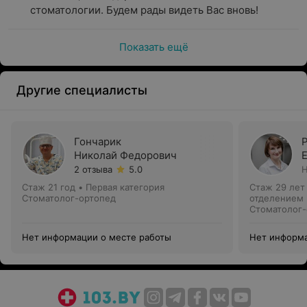
стоматологии. Будем рады видеть Вас вновь!
Показать ещё
Другие специалисты
Гончарик
Николай Федорович
2 отзыва
5.0
Н
Стаж 21 год
•
Первая категория
Стаж 29 лет
Стоматолог-ортопед
отделением
Стоматолог-
Нет информации о месте работы
Нет информа